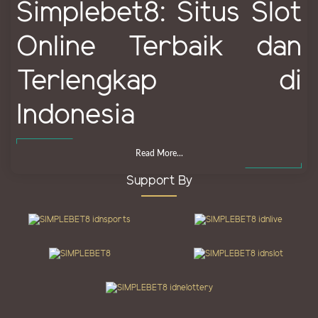
Simplebet8: Situs Slot
Online Terbaik dan
Terlengkap di
Indonesia
Read More...
Support By