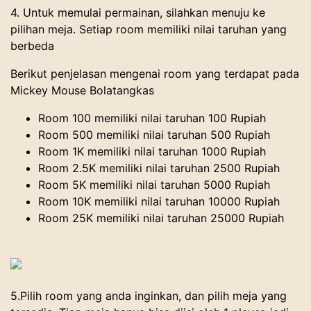
4. Untuk memulai permainan, silahkan menuju ke
pilihan meja. Setiap room memiliki nilai taruhan yang
berbeda
Berikut penjelasan mengenai room yang terdapat pada
Mickey Mouse Bolatangkas
Room 100 memiliki nilai taruhan 100 Rupiah
Room 500 memiliki nilai taruhan 500 Rupiah
Room 1K memiliki nilai taruhan 1000 Rupiah
Room 2.5K memiliki nilai taruhan 2500 Rupiah
Room 5K memiliki nilai taruhan 5000 Rupiah
Room 10K memiliki nilai taruhan 10000 Rupiah
Room 25K memiliki nilai taruhan 25000 Rupiah
5.Pilih room yang anda inginkan, dan pilih meja yang