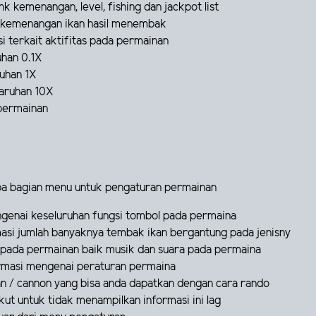
k kemenangan, level, fishing dan jackpot list
t kemenangan ikan hasil menembak
i terkait aktifitas pada permainan
uhan 0.1X
ruhan 1X
taruhan 10X
 permainan
apa bagian menu untuk pengaturan permainan
ngenai keseluruhan fungsi tombol pada permaina
masi jumlah banyaknya tembak ikan bergantung pada jenisny
a pada permainan baik musik dan suara pada permaina
rmasi mengenai peraturan permaina
 / cannon yang bisa anda dapatkan dengan cara rando
ut untuk tidak menampilkan informasi ini lag