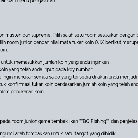
eluar dari menu pengaturan
ior, master, dan supreme. Pilih salah satu room sesuaikan denga
ilih room junior dengan nilai mata tukar koin 0.1X berikut merup
oin.
untuk memasukkan jumlah koin yang anda inginkan
koin yang telah anda input pada key number
 ingin menukar semua saldo yang tersedia di akun anda menjadi
uk konfirmasi tukar koin berdasarkan jumlah koin yang telah and
kolom penukaran koin
pada room junior game tembak ikan ""BG Fishing"" dan penjelasa
gunci arah tembakkan untuk satu target yang dibidik