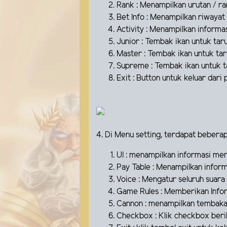
Rank : Menampilkan urutan / ran
Bet Info : Menampilkan riwaya
Activity : Menampilkan informas
Junior : Tembak ikan untuk tar
Master : Tembak ikan untuk ta
Supreme : Tembak ikan untuk 
Exit : Button untuk keluar dari
4. Di Menu setting, terdapat beber
UI : menampilkan informasi me
Pay Table : Menampilkan infor
Voice : Mengatur seluruh suar
Game Rules : Memberikan Info
Cannon : menampilkan tembakan
Checkbox : Klik checkbox berik