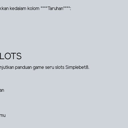
kan kedalam kolom """"Taruhan"""":
SLOTS
anjutkan panduan game seru slots Simplebet8.
man
amu