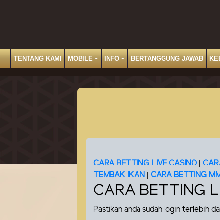
TENTANG KAMI
MOBILE
INFO
BERTANGGUNG JAWAB
KE
CARA BETTING LIVE CASINO
|
CARA
TEMBAK IKAN
|
CARA BETTING M
CARA BETTING L
Pastikan anda sudah login terlebih d