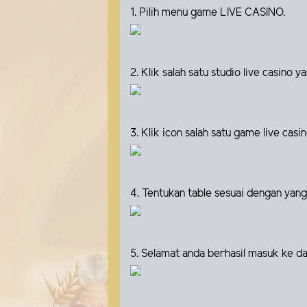
1. Pilih menu game LIVE CASINO.
2. Klik salah satu studio live casino y
3. Klik icon salah satu game live casi
4. Tentukan table sesuai dengan yang
5. Selamat anda berhasil masuk ke d