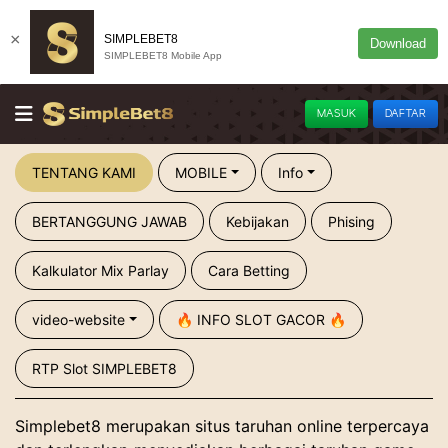
×
SIMPLEBET8
Download
SIMPLEBET8 Mobile App
MASUK
DAFTAR
TENTANG KAMI
MOBILE
Info
BERTANGGUNG JAWAB
Kebijakan
Phising
Kalkulator Mix Parlay
Cara Betting
video-website
🔥 INFO SLOT GACOR 🔥
RTP Slot SIMPLEBET8
Simplebet8 merupakan situs taruhan online terpercaya