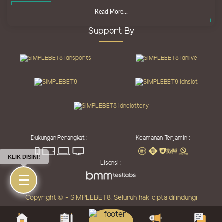
Read More...
Support By
Dukungan Perangkat :
Keamanan Terjamin :
KLIK DISINI!
Lisensi :
Copyright © - SIMPLEBET8. Seluruh hak cipta dilindungi