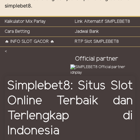
simplebet8.
Kalkulator Mix Parlay
Link Alternatif SIMPLEBET8
Cara Betting
Jadwal Bank
🔥 INFO SLOT GACOR 🔥
RTP Slot SIMPLEBET8
<
Official partner
Simplebet8: Situs Slot
Online Terbaik dan
Terlengkap di
Indonesia