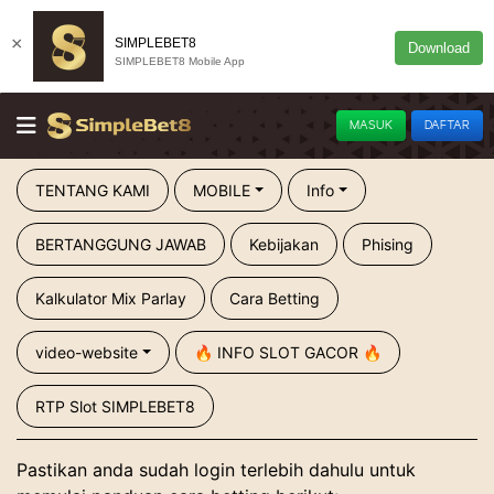
×
SIMPLEBET8
Download
SIMPLEBET8 Mobile App
MASUK
DAFTAR
TENTANG KAMI
MOBILE
Info
BERTANGGUNG JAWAB
Kebijakan
Phising
Kalkulator Mix Parlay
Cara Betting
video-website
🔥 INFO SLOT GACOR 🔥
RTP Slot SIMPLEBET8
Pastikan anda sudah login terlebih dahulu untuk