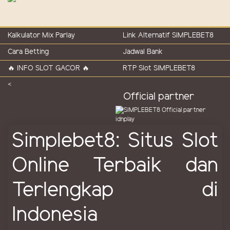
Kalkulator Mix Parlay
Link Alternatif SIMPLEBET8
Cara Betting
Jadwal Bank
🔥 INFO SLOT GACOR 🔥
RTP Slot SIMPLEBET8
<
Official partner
Simplebet8: Situs Slot
Online Terbaik dan
Terlengkap di
Indonesia