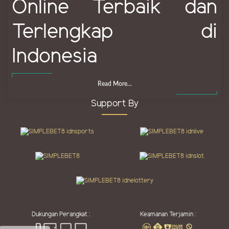
Online Terbaik dan
Terlengkap di
Indonesia
Read More...
Support By
Dukungan Perangkat :
Keamanan Terjamin :