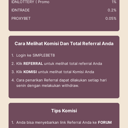
IDNLOTTERY ( Promo
1%
IDNTRADE
0.2%
PROXYBET
0.05%
Cara Melihat Komisi Dan Total Referral Anda
1.
Login ke SIMPLEBET8
2.
Klik
REFERRAL
untuk melihat total referral Anda
3.
Klik
KOMISI
untuk melihat total Komisi Anda
4.
Cara penarikan Referral dapat dilakukan setiap hari
senin dengan melakukan withdraw.
Tips Komisi
1.
Anda bisa menyebarkan link Referral Anda ke
FORUM